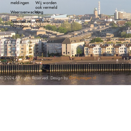
meldingen
Wij worden
ook vermeld
Weersverwachting
op
Speciaal in
Website
Nijmegen
index
© 2024 All rights Reserved. Design by
GoNijmegen.nl