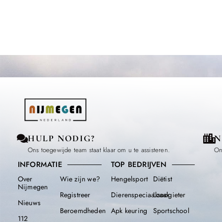
HULP NODIG?
N
Ons toegewijde team staat klaar om u te assisteren.
On
INFORMATIE
TOP BEDRIJVEN
Over
Wie zijn we?
Hengelsport
Diëtist
Nijmegen
Registreer
Dierenspeciaalzaak
Loodgieter
Nieuws
Beroemdheden​
Apk keuring
Sportschool
112