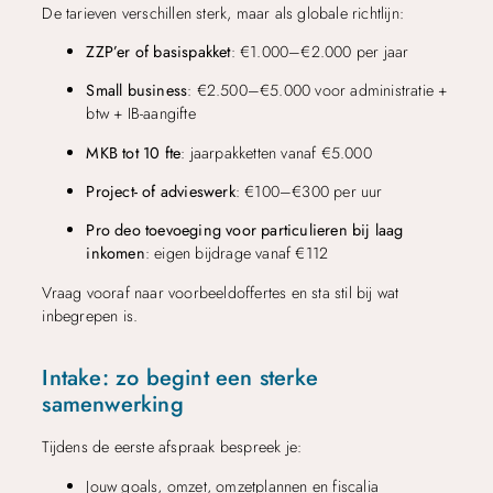
De tarieven verschillen sterk, maar als globale richtlijn:
ZZP’er of basispakket
: €1.000–€2.000 per jaar
Small business
: €2.500–€5.000 voor administratie +
btw + IB-aangifte
MKB tot 10 fte
: jaarpakketten vanaf €5.000
Project- of advieswerk
: €100–€300 per uur
Pro deo toevoeging voor particulieren bij laag
inkomen
: eigen bijdrage vanaf €112
Vraag vooraf naar voorbeeldoffertes en sta stil bij wat
inbegrepen is.
Intake: zo begint een sterke
samenwerking
Tijdens de eerste afspraak bespreek je:
Jouw goals, omzet, omzetplannen en fiscalia