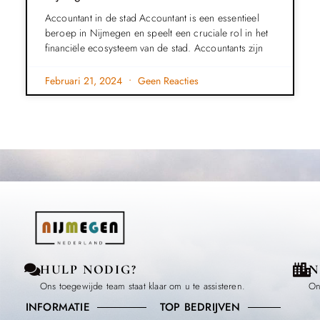
Accountant in de stad Accountant is een essentieel
beroep in Nijmegen en speelt een cruciale rol in het
financiële ecosysteem van de stad. Accountants zijn
Februari 21, 2024
Geen Reacties
HULP NODIG?
N
Ons toegewijde team staat klaar om u te assisteren.
On
INFORMATIE
TOP BEDRIJVEN