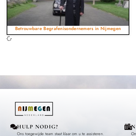
Betrouwbare Begrafenisondernemers in Nijmegen
HULP NODIG?
N
Ons toegewijde team staat klaar om u te assisteren.
On