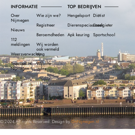
INFORMATIE
TOP BEDRIJVEN
Over
Wie zijn we?
Hengelsport
Diëtist
Nijmegen
Registreer
Dierenspeciaalzaak
Loodgieter
Nieuws
Beroemdheden​
Apk keuring
Sportschool
112
meldingen
Wij worden
ook vermeld
Weersverwachting
op
Speciaal in
Website
Nijmegen
index
© 2024 All rights Reserved. Design by
GoNijmegen.nl