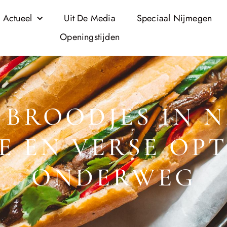
 Actueel
Uit De Media
Speciaal Nijmegen
Openingstijden
 BROODJES IN N
E EN VERSE OP
ONDERWEG