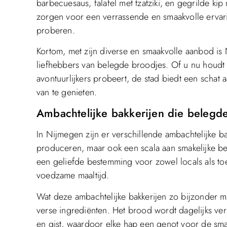
barbecuesaus, falafel met tzatziki, en gegrilde k
zorgen voor een verrassende en smaakvolle ervar
proberen.
Kortom, met zijn diverse en smaakvolle aanbod i
liefhebbers van belegde broodjes. Of u nu houdt v
avontuurlijkers probeert, de stad biedt een schat
van te genieten.
Ambachtelijke bakkerijen die belegd
In Nijmegen zijn er verschillende ambachtelijke bak
produceren, maar ook een scala aan smakelijke b
een geliefde bestemming voor zowel locals als toe
voedzame maaltijd.
Wat deze ambachtelijke bakkerijen zo bijzonder ma
verse ingrediënten. Het brood wordt dagelijks v
en gist, waardoor elke hap een genot voor de smaa