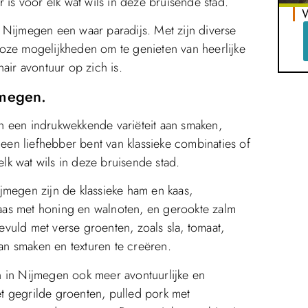
 is voor elk wat wils in deze bruisende stad.
W
 Nijmegen een waar paradijs. Met zijn diverse
alloze mogelijkheden om te genieten van heerlijke
air avontuur op zich is.
jmegen.
n een indrukwekkende variëteit aan smaken,
 een liefhebber bent van klassieke combinaties of
elk wat wils in deze bruisende stad.
jmegen zijn de klassieke ham en kaas,
nkaas met honing en walnoten, en gerookte zalm
vuld met verse groenten, zoals sla, tomaat,
n smaken en texturen te creëren.
n in Nijmegen ook meer avontuurlijke en
t gegrilde groenten, pulled pork met