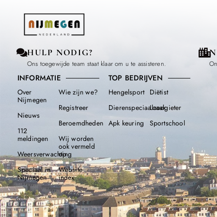
HULP NODIG?
N
Ons toegewijde team staat klaar om u te assisteren.
On
INFORMATIE
TOP BEDRIJVEN
Over
Wie zijn we?
Hengelsport
Diëtist
Nijmegen
Registreer
Dierenspeciaalzaak
Loodgieter
Nieuws
Beroemdheden​
Apk keuring
Sportschool
112
meldingen
Wij worden
ook vermeld
Weersverwachting
op
Speciaal in
Website
Nijmegen
index