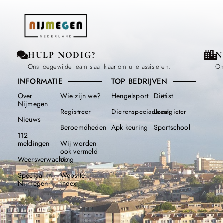
HULP NODIG?
N
Ons toegewijde team staat klaar om u te assisteren.
On
INFORMATIE
TOP BEDRIJVEN
Over
Wie zijn we?
Hengelsport
Diëtist
Nijmegen
Registreer
Dierenspeciaalzaak
Loodgieter
Nieuws
Beroemdheden​
Apk keuring
Sportschool
112
meldingen
Wij worden
ook vermeld
Weersverwachting
op
Speciaal in
Website
Nijmegen
index