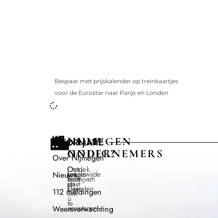
Bespaar met prijskalender op treinkaartjes
voor de Eurostar naar Parijs en Londen
NIJMEGEN
HULP
INFORMATIE
ONDERNEMERS
NODIG?
Over Nijmegen
Ontdek
Ons
Lokale
toegewijde
Nieuws
Bedrijven
team
en
staat
Diensten
klaar
112 meldingen
om
u
te
assisteren.
Weersverwachting