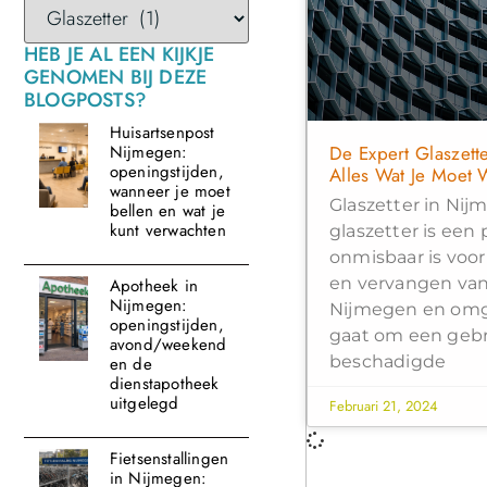
HEB JE AL EEN KIJKJE
GENOMEN BIJ DEZE
BLOGPOSTS?
Huisartsenpost
De Expert Glaszett
Nijmegen:
openingstijden,
Alles Wat Je Moet 
wanneer je moet
Glaszetter in Ni
bellen en wat je
kunt verwachten
glaszetter is een 
onmisbaar is voor
en vervangen van 
Apotheek in
Nijmegen:
Nijmegen en omg
openingstijden,
gaat om een geb
avond/weekend
beschadigde
en de
dienstapotheek
uitgelegd
Februari 21, 2024
Fietsenstallingen
in Nijmegen: