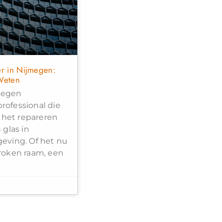
er in Nijmegen:
Weten
jmegen
professional die
 het repareren
glas in
eving. Of het nu
roken raam, een