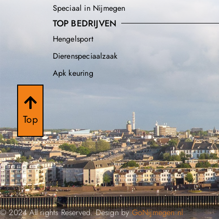
Speciaal in Nijmegen
TOP BEDRIJVEN
Hengelsport
Dierenspeciaalzaak
Apk keuring
Top
© 2024 All rights Reserved. Design by
GoNijmegen.nl