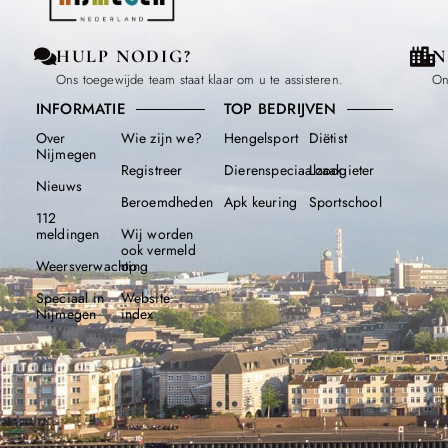
HULP NODIG?
N
Ons toegewijde team staat klaar om u te assisteren.
On
INFORMATIE
TOP BEDRIJVEN
Over
Wie zijn we?
Hengelsport
Diëtist
Nijmegen
Registreer
Dierenspeciaalzaak
Loodgieter
Nieuws
Beroemdheden​
Apk keuring
Sportschool
112
meldingen
Wij worden
ook vermeld
Weersverwachting
op
Speciaal in
Website
Nijmegen
index