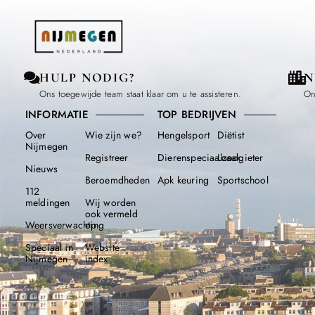
HULP NODIG?
N
Ons toegewijde team staat klaar om u te assisteren.
On
INFORMATIE
TOP BEDRIJVEN
Over
Wie zijn we?
Hengelsport
Diëtist
Nijmegen
Registreer
Dierenspeciaalzaak
Loodgieter
Nieuws
Beroemdheden​
Apk keuring
Sportschool
112
meldingen
Wij worden
ook vermeld
Weersverwachting
op
Speciaal in
Website
Nijmegen
index