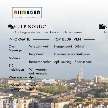
HULP NODIG?
N
Ons toegewijde team staat klaar om u te assisteren.
On
INFORMATIE
TOP BEDRIJVEN
Over
Wie zijn we?
Hengelsport
Diëtist
Nijmegen
Registreer
Dierenspeciaalzaak
Loodgieter
Nieuws
Beroemdheden​
Apk keuring
Sportschool
112
meldingen
Wij worden
ook vermeld
Weersverwachting
op
Speciaal in
Website
Nijmegen
index