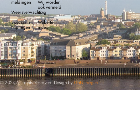
meldingen
Wij worden
ook vermeld
Weersverwachting
op
Speciaal in
Website
Nijmegen
index
© 2024 All rights Reserved. Design by
GoNijmegen.nl