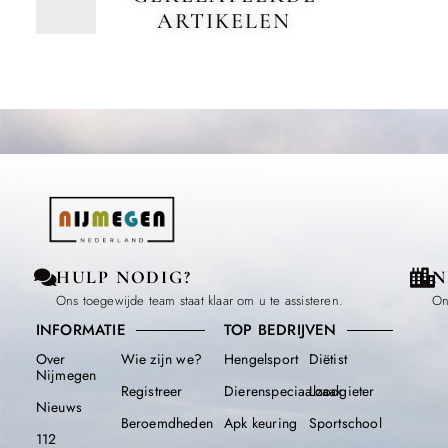
ARTIKELEN
HULP NODIG?
N
Ons toegewijde team staat klaar om u te assisteren.
On
INFORMATIE
TOP BEDRIJVEN
Over
Wie zijn we?
Hengelsport
Diëtist
Nijmegen
Registreer
Dierenspeciaalzaak
Loodgieter
Nieuws
Beroemdheden​
Apk keuring
Sportschool
112