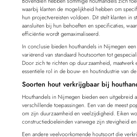
Bovendien hebben sommige houthandels zich toe
waarbij klanten de mogelijkheid hebben om specif
hun projectvereisten voldoen. Dit stelt klanten in s
aansluiten bij hun behoeften en specificaties, wa
efficiëntie wordt gemaximaliseerd.
In conclusie bieden houthandels in Nijmegen een
variërend van standaard houtsoorten tot gespeci
Door zich te richten op duurzaamheid, maatwerk e
essentiële rol in de bouw- en houtindustrie van d
Soorten hout verkrijgbaar bij houtha
Houthandels in Nijmegen bieden een uitgebreid as
verschillende toepassingen. Een van de meest popu
om zijn duurzaamheid en veelzijdigheid. Eiken wo
constructiedoeleinden vanwege zijn stevigheid en aa
Een andere veelvoorkomende houtsoort die verkrij