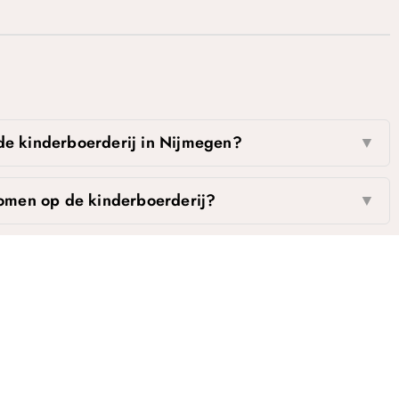
 de kinderboerderij in Nijmegen?
▼
omen op de kinderboerderij?
▼
oden op de kinderboerderij?
▼
eizoensgebonden evenementen?
▼
emen naar de kinderboerderij?
▼