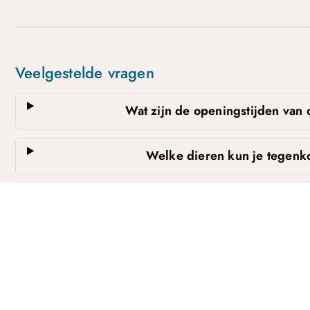
Top
Veelgestelde vragen
Wat zijn de openingstijden van
Welke dieren kun je tegenk
Worden er workshops aangeb
Wat gebeurt er tijdens de s
Kan ik mijn eigen hond meen