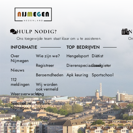
HULP NODIG?
N
Ons toegewijde team staat klaar om u te assisteren.
On
INFORMATIE
TOP BEDRIJVEN
Over
Wie zijn we?
Hengelsport
Diëtist
Nijmegen
Registreer
Dierenspeciaalzaak
Loodgieter
Nieuws
Beroemdheden​
Apk keuring
Sportschool
112
meldingen
Wij worden
ook vermeld
Weersverwachting
op
Speciaal in
Website
Nijmegen
index