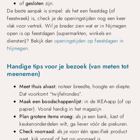
of
gesloten
zijn.
De beste aanpak is simpel: als het een feestdag (of
feestweek) is, check je de openingstijden nog een keer
vlak voor vertrek. Wil je breder zien wat er in Nijmegen
open is op feestdagen (supermarkten, winkels en
diensten)? Bekijk dan
openingstijden op feestdagen in
Nijmegen
.
Handige tips voor je bezoek (van meten tot
meenemen)
Meet thuis alvast:
noteer breedte, hoogte en diepte.
Dat voorkomt “twijfelrondes”.
Maak een boodschappenlijst:
in de IKEA-app (of op
papier). Vooral handig in het magazijn.
Plan grotere items vroeg:
als je een bank, kast of
keukenonderdelen wilt, ga liever vóór de piekuren.
Check voorraad:
als je voor één specifiek product
gaat, kijk vooraf of het op voorraad is.