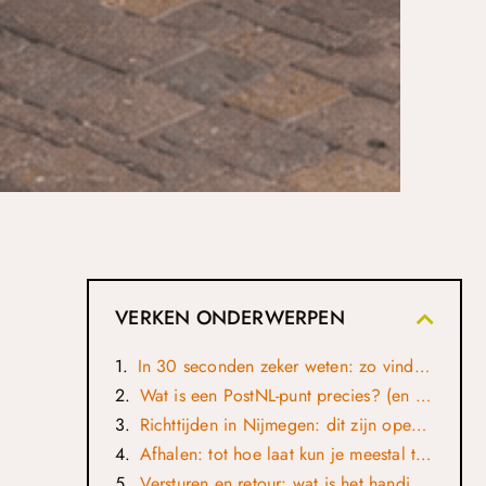
VERKEN ONDERWERPEN
In 30 seconden zeker weten: zo vind je het juiste PostNL-punt
Wat is een PostNL-punt precies? (en waarom tijden zo verschillen)
Richttijden in Nijmegen: dit zijn openingstijden die je vaak tegenkomt
Afhalen: tot hoe laat kun je meestal terecht?
Versturen en retour: wat is het handigste moment?