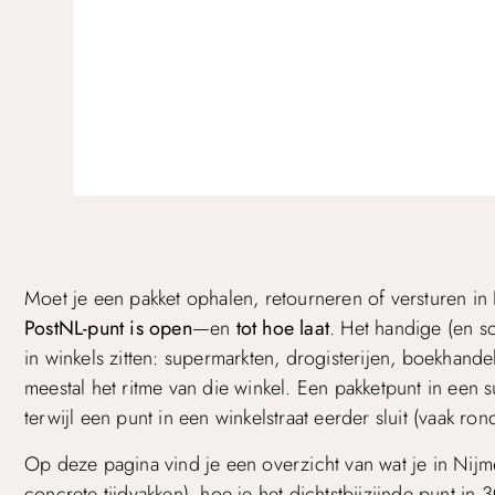
Moet je een pakket ophalen, retourneren of versturen i
PostNL-punt is open
—en
tot hoe laat
. Het handige (en s
in winkels zitten: supermarkten, drogisterijen, boekhan
meestal het ritme van die winkel. Een pakketpunt in een 
terwijl een punt in een winkelstraat eerder sluit (vaak ro
Op deze pagina vind je een overzicht van wat je in Nij
concrete tijdvakken), hoe je het dichtstbijzijnde punt in 