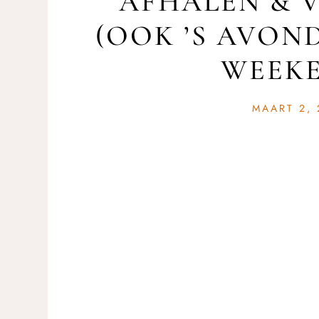
AFHALEN & 
(OOK ’S AVOND
WEEK
MAART 2, 