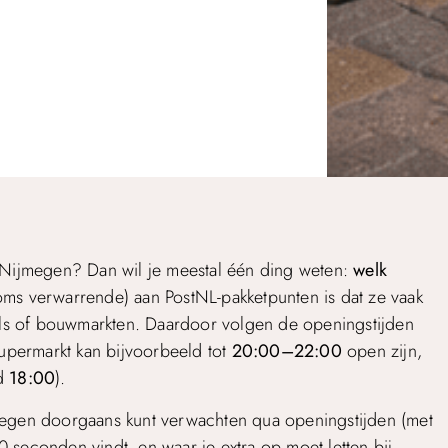
n Nijmegen? Dan wil je meestal één ding weten:
welk
oms verwarrende) aan PostNL-pakketpunten is dat ze vaak
dels of bouwmarkten. Daardoor volgen de openingstijden
supermarkt kan bijvoorbeeld tot
20:00–22:00
open zijn,
nd
18:00
).
megen doorgaans kunt verwachten qua openingstijden (met
30 seconden vindt, en waar je extra op moet letten bij