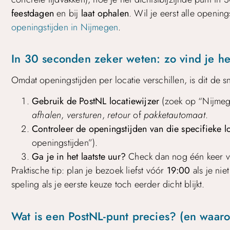
feestdagen
en bij
laat ophalen
. Wil je eerst alle openin
openingstijden in Nijmegen
.
In 30 seconden zeker weten: zo vind je het
Omdat openingstijden per locatie verschillen, is dit de s
Gebruik de PostNL locatiewijzer
(zoek op “Nijmege
afhalen
,
versturen
,
retour
of
pakketautomaat
.
Controleer de openingstijden van die specifieke l
openingstijden”).
Ga je in het laatste uur?
Check dan nog één keer vla
Praktische tip: plan je bezoek liefst vóór
19:00
als je nie
speling als je eerste keuze toch eerder dicht blijkt.
Wat is een PostNL-punt precies? (en waarom