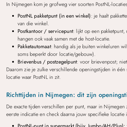
In Nijmegen kom je grofweg vier soorten PostNL-locatie
PostNL pakketpunt (in een winkel)
: je haalt pakket
van die winkel.
Postkantoor / servicepunt
: lijkt op een pakketpunt
hangen ook vaak samen met de host-locatie.
Pakketautomaat
: handig als je buiten winkeluren wi
soms beperkt door locatie/gebouw).
Brievenbus / postzegelpunt
: voor brievenpost; niet
Daarom zie je zulke verschillende openingstijden in één s
locatie waar PostNL in zit.
Richttijden in Nijmegen: dit zijn openings
De exacte tijden verschillen per punt, maar in Nijmegen 
eerste indicatie en check daarna jouw specifieke locatie i
PostNL-punt in supermarkt (bijv. Jumbo/AH/Plus):