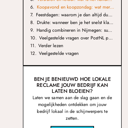
Koopavond en koopzondag: wat merk je daarvan bij PostNL-punten?
Feestdagen: waarom je dan altijd dubbel checkt
Drukte: wanneer ben je het snelst klaar?
Handig combineren in Nijmegen: supermarkt, parkeren en je route
Veelgestelde vragen over PostNL pakketpunten in Nijmegen
Verder lezen
Veelgestelde vragen
BEN JE BENIEUWD HOE LOKALE
RECLAME JOUW BEDRIJF KAN
LATEN BLOEIEN?
Laten we samen aan de slag gaan en de
mogelijkheden ontdekken om jouw
bedrijf lokaal in de schijnwerpers te
zetten.