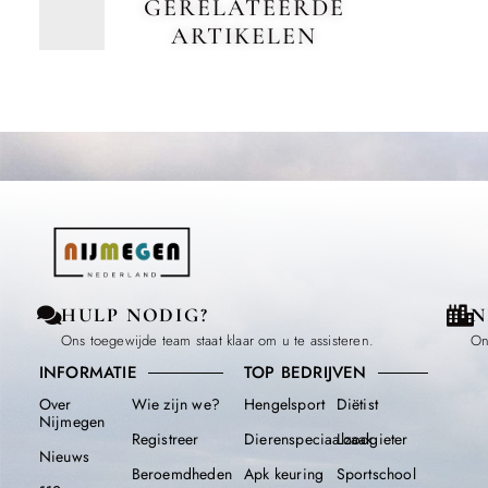
GERELATEERDE
ARTIKELEN
HULP NODIG?
N
Ons toegewijde team staat klaar om u te assisteren.
On
INFORMATIE
TOP BEDRIJVEN
Over
Wie zijn we?
Hengelsport
Diëtist
Nijmegen
Registreer
Dierenspeciaalzaak
Loodgieter
Nieuws
Beroemdheden​
Apk keuring
Sportschool