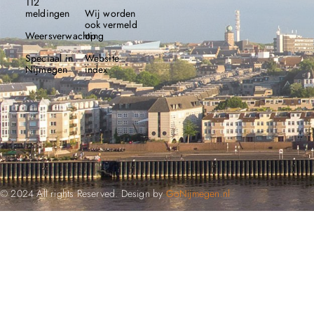
112
meldingen
Wij worden
ook vermeld
Weersverwachting
op
Speciaal in
Website
Nijmegen
index
© 2024 All rights Reserved. Design by
GoNijmegen.nl