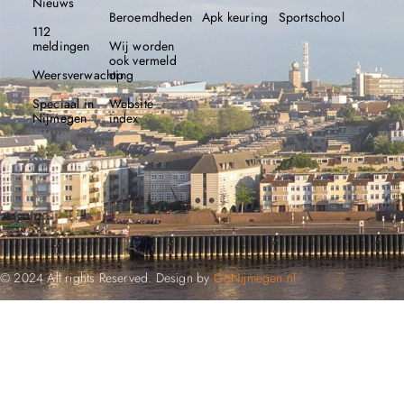
Nieuws
Beroemdheden​
Apk keuring
Sportschool
112
meldingen
Wij worden
ook vermeld
Weersverwachting
op
Speciaal in
Website
Nijmegen
index
© 2024 All rights Reserved. Design by
GoNijmegen.nl