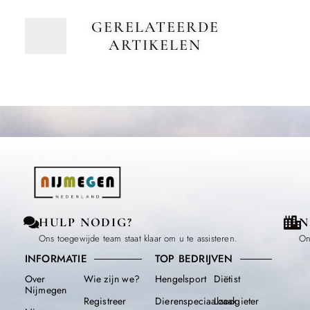
GERELATEERDE
ARTIKELEN
HULP NODIG?
N
Ons toegewijde team staat klaar om u te assisteren.
On
INFORMATIE
TOP BEDRIJVEN
Over
Wie zijn we?
Hengelsport
Diëtist
Nijmegen
Registreer
Dierenspeciaalzaak
Loodgieter