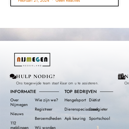
Februari 21, 2024
Geen Reacties
HULP NODIG?
N
Ons toegewijde team staat klaar om u te assisteren.
On
INFORMATIE
TOP BEDRIJVEN
Over
Wie zijn we?
Hengelsport
Diëtist
Nijmegen
Registreer
Dierenspeciaalzaak
Loodgieter
Nieuws
Beroemdheden​
Apk keuring
Sportschool
112
meldingen
Wij worden