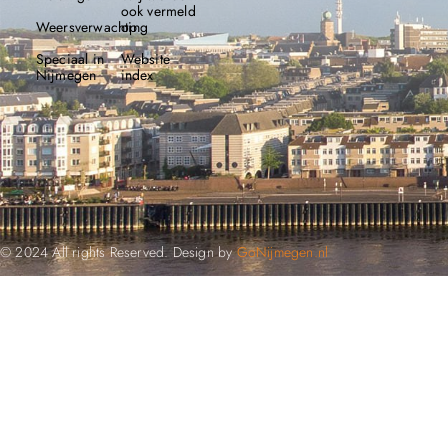
ook vermeld
Weersverwachting
op
Speciaal in
Website
Nijmegen
index
© 2024 All rights Reserved. Design by
GoNijmegen.nl