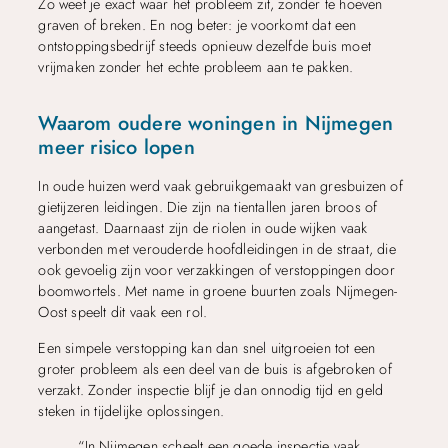
Zo weet je exact waar het probleem zit, zonder te hoeven
graven of breken. En nog beter: je voorkomt dat een
ontstoppingsbedrijf steeds opnieuw dezelfde buis moet
vrijmaken zonder het echte probleem aan te pakken.
Waarom oudere woningen in Nijmegen
meer risico lopen
In oude huizen werd vaak gebruikgemaakt van gresbuizen of
gietijzeren leidingen. Die zijn na tientallen jaren broos of
aangetast. Daarnaast zijn de riolen in oude wijken vaak
verbonden met verouderde hoofdleidingen in de straat, die
ook gevoelig zijn voor verzakkingen of verstoppingen door
boomwortels. Met name in groene buurten zoals Nijmegen-
Oost speelt dit vaak een rol.
Een simpele verstopping kan dan snel uitgroeien tot een
groter probleem als een deel van de buis is afgebroken of
verzakt. Zonder inspectie blijf je dan onnodig tijd en geld
steken in tijdelijke oplossingen.
“In Nijmegen scheelt een goede inspectie vaak