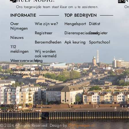
HULP NODIG?
N
Ons toegewijde team staat klaar om u te assisteren.
On
INFORMATIE
TOP BEDRIJVEN
Over
Wie zijn we?
Hengelsport
Diëtist
Nijmegen
Registreer
Dierenspeciaalzaak
Loodgieter
Nieuws
Beroemdheden​
Apk keuring
Sportschool
112
meldingen
Wij worden
ook vermeld
Weersverwachting
op
Speciaal in
Website
Nijmegen
index
© 2024 All rights Reserved. Design by
GoNijmegen.nl