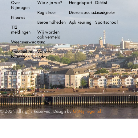
Over
Wie zijn we?
Hengelsport
Diëtist
Nijmegen
Registreer
Dierenspeciaalzaak
Loodgieter
Nieuws
Beroemdheden​
Apk keuring
Sportschool
112
meldingen
Wij worden
ook vermeld
Weersverwachting
op
Speciaal in
Website
Nijmegen
index
© 2024 All rights Reserved. Design by
GoNijmegen.nl