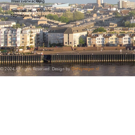
Weersverwachting
op
Speciaal in
Website
Nijmegen
index
© 2024 All rights Reserved. Design by
GoNijmegen.nl