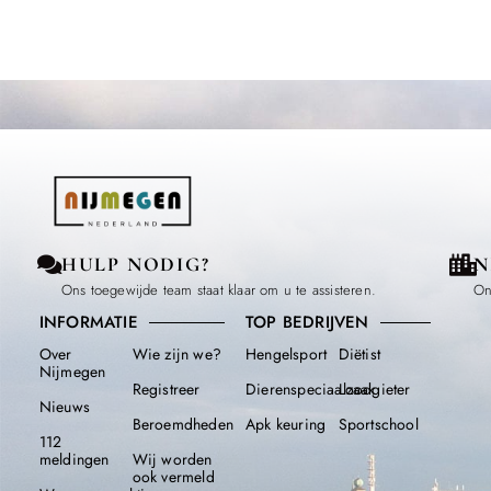
HULP NODIG?
N
Ons toegewijde team staat klaar om u te assisteren.
On
INFORMATIE
TOP BEDRIJVEN
Over
Wie zijn we?
Hengelsport
Diëtist
Nijmegen
Registreer
Dierenspeciaalzaak
Loodgieter
Nieuws
Beroemdheden​
Apk keuring
Sportschool
112
meldingen
Wij worden
ook vermeld