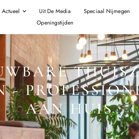
 Actueel
Uit De Media
Speciaal Nijmegen
Openingstijden
UWBARE THUISZ
N - PROFESSION
AAN HUIS