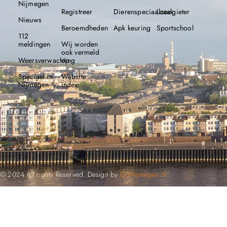
Nijmegen
Registreer
Dierenspeciaalzaak
Loodgieter
Nieuws
Beroemdheden​
Apk keuring
Sportschool
112
meldingen
Wij worden
ook vermeld
Weersverwachting
op
Speciaal in
Website
Nijmegen
index
© 2024 All rights Reserved. Design by
GoNijmegen.nl