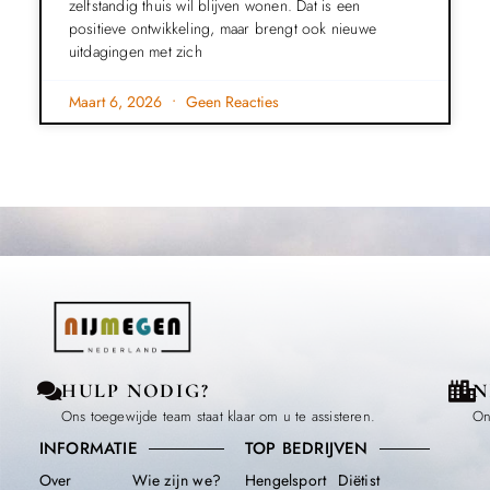
zelfstandig thuis wil blijven wonen. Dat is een
positieve ontwikkeling, maar brengt ook nieuwe
uitdagingen met zich
Maart 6, 2026
Geen Reacties
HULP NODIG?
N
Ons toegewijde team staat klaar om u te assisteren.
On
INFORMATIE
TOP BEDRIJVEN
Over
Wie zijn we?
Hengelsport
Diëtist