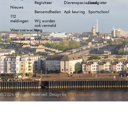
Registreer
Dierenspeciaalzaak
Loodgieter
Nieuws
Beroemdheden​
Apk keuring
Sportschool
112
meldingen
Wij worden
ook vermeld
Weersverwachting
op
Speciaal in
Website
Nijmegen
index
© 2024 All rights Reserved. Design by
GoNijmegen.nl