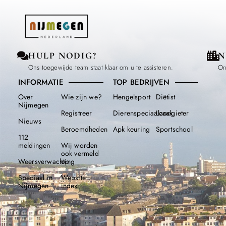
HULP NODIG?
N
Ons toegewijde team staat klaar om u te assisteren.
On
INFORMATIE
TOP BEDRIJVEN
Over
Wie zijn we?
Hengelsport
Diëtist
Nijmegen
Registreer
Dierenspeciaalzaak
Loodgieter
Nieuws
Beroemdheden​
Apk keuring
Sportschool
112
meldingen
Wij worden
ook vermeld
Weersverwachting
op
Speciaal in
Website
Nijmegen
index