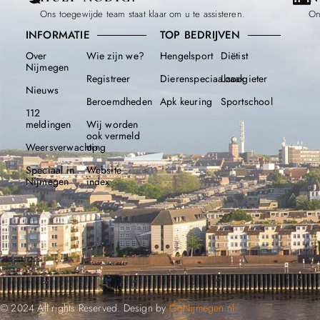
Ons toegewijde team staat klaar om u te assisteren.
On
INFORMATIE
TOP BEDRIJVEN
Over
Wie zijn we?
Hengelsport
Diëtist
Nijmegen
Registreer
Dierenspeciaalzaak
Loodgieter
Nieuws
Beroemdheden​
Apk keuring
Sportschool
112
meldingen
Wij worden
ook vermeld
Weersverwachting
op
Speciaal in
Website
Nijmegen
index
© 2024 All rights Reserved. Design by
GoNijmegen.nl