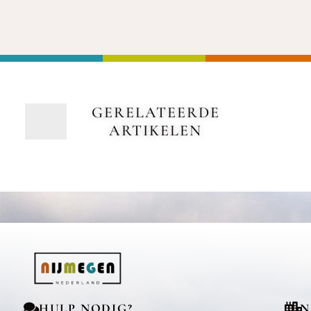
GERELATEERDE
ARTIKELEN
HULP NODIG?
N