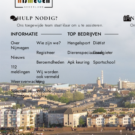
HULP NODIG?
N
Ons toegewijde team staat klaar om u te assisteren.
On
INFORMATIE
TOP BEDRIJVEN
Over
Wie zijn we?
Hengelsport
Diëtist
Nijmegen
Registreer
Dierenspeciaalzaak
Loodgieter
Nieuws
Beroemdheden​
Apk keuring
Sportschool
112
meldingen
Wij worden
ook vermeld
Weersverwachting
op
Speciaal in
Website
Nijmegen
index