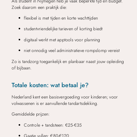
Als student in Nijmegen heb je vaak beperkte tijd én budget.
Zoek daarom een praktijk die:
flexibel is met tijden en korte wachttijden
studentvriendelijke tarieven of korting biedt
digitaal werkt met apptools voor planning
niet onnodig veel administratieve rompslomp vereist
Zo is tandzorg toegankelijk en planbaar naast jouw opleiding
of bijbaan.
Totale kosten: wat betaal je?
Nederland kent een basisvergoeding voor kinderen; voor
volwassenen is er aanvullende tandartsdekking.
Gemiddelde prijzen:
Controle + tandsteen: €25-€35
Gaatje vullen: €80-€120