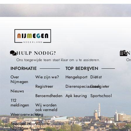
HULP NODIG?
N
Ons toegewijde team staat klaar om u te assisteren.
On
INFORMATIE
TOP BEDRIJVEN
Over
Wie zijn we?
Hengelsport
Diëtist
Nijmegen
Registreer
Dierenspeciaalzaak
Loodgieter
Nieuws
Beroemdheden​
Apk keuring
Sportschool
112
meldingen
Wij worden
ook vermeld
Weersverwachting
op
Speciaal in
Website
Nijmegen
index