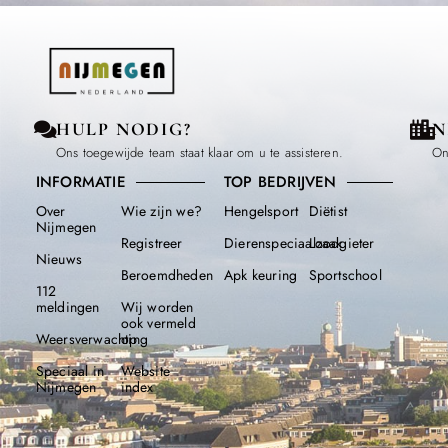
HULP NODIG?
N
Ons toegewijde team staat klaar om u te assisteren.
On
INFORMATIE
TOP BEDRIJVEN
Over
Wie zijn we?
Hengelsport
Diëtist
Nijmegen
Registreer
Dierenspeciaalzaak
Loodgieter
Nieuws
Beroemdheden​
Apk keuring
Sportschool
112
meldingen
Wij worden
ook vermeld
Weersverwachting
op
Speciaal in
Website
Nijmegen
index