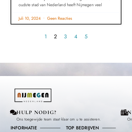
oudste stad van Nederland heeft Nijmegen veel
Juli 10, 2024
Geen Reacties
1
2
3
4
5
HULP NODIG?
N
Ons toegewijde team staat klaar om u te assisteren.
On
INFORMATIE
TOP BEDRIJVEN