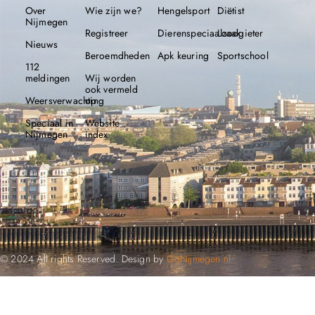
Over
Wie zijn we?
Hengelsport
Diëtist
Nijmegen
Registreer
Dierenspeciaalzaak
Loodgieter
Nieuws
Beroemdheden​
Apk keuring
Sportschool
112
meldingen
Wij worden
ook vermeld
Weersverwachting
op
Speciaal in
Website
Nijmegen
index
© 2024 All rights Reserved. Design by
GoNijmegen.nl