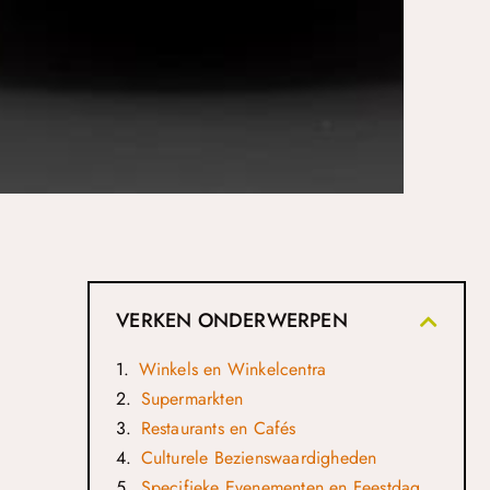
VERKEN ONDERWERPEN
Winkels en Winkelcentra
Supermarkten
Restaurants en Cafés
Culturele Bezienswaardigheden
Specifieke Evenementen en Feestdagen